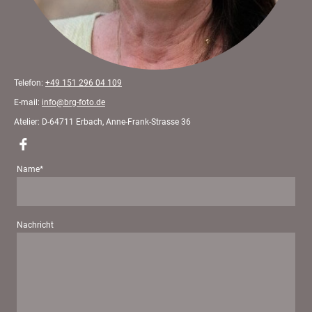
Telefon:
+49 151 296 04 109
E-mail:
info@brg-foto.de
Atelier: D-64711 Erbach, Anne-Frank-Strasse 36
Name
*
Nachricht